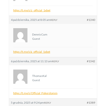
https://t.me/s/z_official_1xbet
4 października, 2025 at 8:05 am
#1340
REPLY
DennisCum
Guest
https://t.me/s/a_official_1xbet
6 października, 2025 at 11:13 am
#1342
REPLY
ThomasKal
Guest
https://t.me/s/Official_Pokerdomm
5 grudnia, 2025 at 9:24 pm
#1389
REPLY