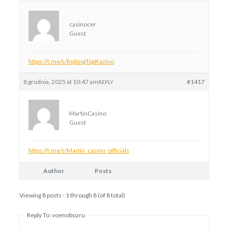
casinocer
Guest
https://t.me/s/RejtingTopKazino
8 grudnia, 2025 at 10:47 am
#1417
REPLY
MartinCasino
Guest
https://t.me/s/Martin_casino_officials
Author
Posts
Viewing 8 posts - 1 through 8 (of 8 total)
Reply To: voenobozru