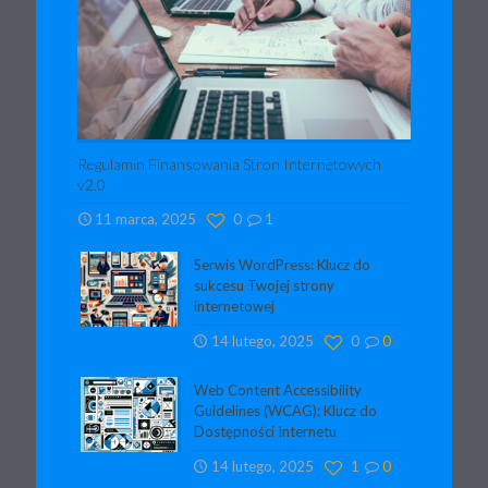
Regulamin Finansowania Stron Internetowych
v2.0
11 marca, 2025
0
1
Serwis WordPress: Klucz do
sukcesu Twojej strony
internetowej
14 lutego, 2025
0
0
Web Content Accessibility
Guidelines (WCAG): Klucz do
Dostępności Internetu
14 lutego, 2025
1
0