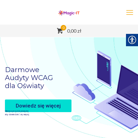
0
0,00 zł
Darmowe
Audyty WCAG
dla Oświaty
Dowiedz się więcej
Kliknij w przycisk powyżej
aby dowiedzieć się więcej