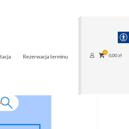
0
0,00 zł
acja
Rezerwacja terminu