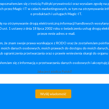
zapoznałem/am się z treścią Polityki prywatności oraz wyrażam zgodę na
h przez Magic-IT w celach marketingowych, w tym na otrzymywanie inf
o produktach i usługach Magic-IT.
 na otrzymywanie drogą elektroniczną informacji handlowych wysyłany
10 ust. 1 ustawy z dnia 18 lipca 2002 roku o świadczeniu usług drogą ele
przeze mnie adres e-mail.
m, że znam swoje prawa wynikające z RODO oraz że zostałem/am poinfo
 moich danych osobowych, moich prawach do dostępu do moich danych, 
lub ograniczenia przetwarzania oraz o prawie wniesienia skargi do organu
łem/am się z informacją o przetwarzaniu danych osobowych i akceptuję je
Jaka jest stolica Polski?