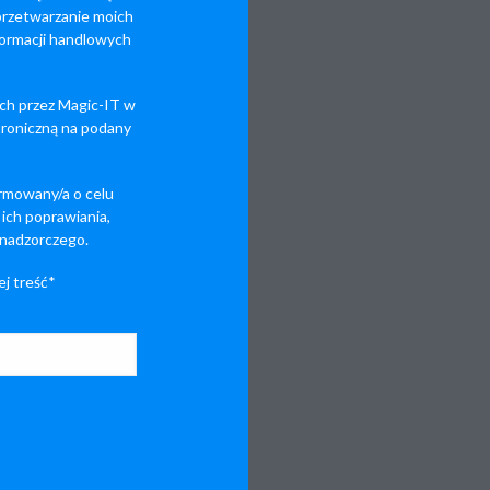
 przetwarzanie moich
ormacji handlowych
ch przez Magic-IT w
ktroniczną na podany
rmowany/a o celu
ich poprawiania,
 nadzorczego.
j treść*