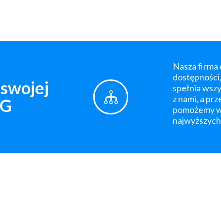
Nasza firma
dostępności,
swojej
spełnia wsz
z nami, a pr
AG
pomożemy w 
najwyższych