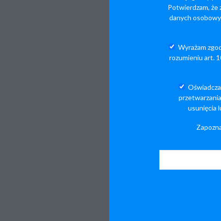
Potwierdzam, że 
danych osobowyc
Wyrażam zgodę
rozumieniu art. 
Oświadcza
przetwarzania
usunięcia 
Zapozna