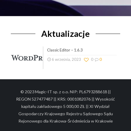
Aktualizacje
Classic Editor – 1.6.3
6 września, 2023
0
0
© 2023 Magic-IT sp. z o.o. NIP: PL6793288618 ||
REGON 527477487 || KRS: 0001082076 || Wysokość
kapitału zakładowego 5 000,00 ZŁ || XI Wydział
Gospodarczy Krajowego Rejestru Sądowego Sądu
Rejonowego dla Krakowa-Śródmieścia w Krakowie