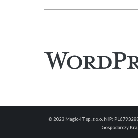
© 2023 Magic-IT sp. z o.o. NIP: PL67932
Gospodarczy Kra