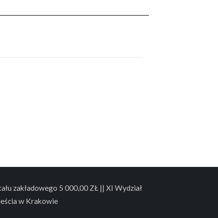
łu zakładowego 5 000,00 ZŁ || XI Wydział
eścia w Krakowie