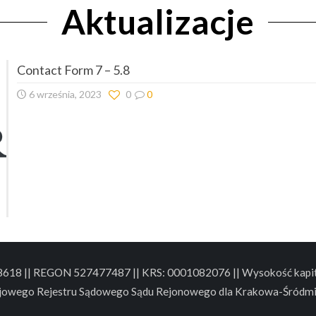
Aktualizacje
Contact Form 7 – 5.8
6 września, 2023
0
0
88618 || REGON 527477487 || KRS: 0001082076 || Wysokość kapita
jowego Rejestru Sądowego Sądu Rejonowego dla Krakowa-Śródmi