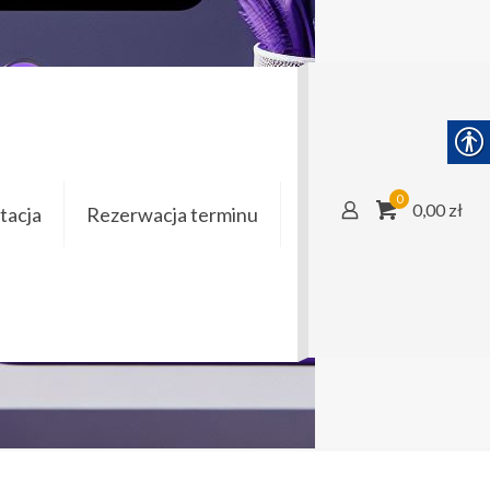
7
0
0,00 zł
acja
Rezerwacja terminu