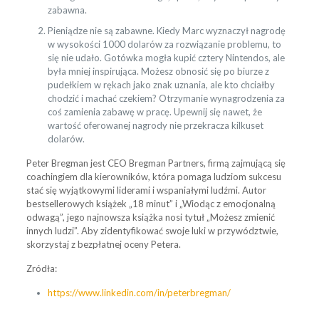
zabawna.
Pieniądze nie są zabawne. Kiedy Marc wyznaczył nagrodę
w wysokości 1000 dolarów za rozwiązanie problemu, to
się nie udało. Gotówka mogła kupić cztery Nintendos, ale
była mniej inspirująca. Możesz obnosić się po biurze z
pudełkiem w rękach jako znak uznania, ale kto chciałby
chodzić i machać czekiem? Otrzymanie wynagrodzenia za
coś zamienia zabawę w pracę. Upewnij się nawet, że
wartość oferowanej nagrody nie przekracza kilkuset
dolarów.
Peter Bregman jest CEO Bregman Partners, firmą zajmującą się
coachingiem dla kierowników, która pomaga ludziom sukcesu
stać się wyjątkowymi liderami i wspaniałymi ludźmi. Autor
bestsellerowych książek „18 minut” i „Wiodąc z emocjonalną
odwagą”, jego najnowsza książka nosi tytuł „Możesz zmienić
innych ludzi”. Aby zidentyfikować swoje luki w przywództwie,
skorzystaj z bezpłatnej oceny Petera.
Zródła:
https://www.linkedin.com/in/peterbregman/