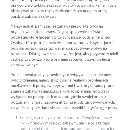
przywołuje przykład z czasów, gdy pracował jako kelner, gdzie
obsługiwał stoliki w różnych akcentach, co uczyniło pracę
bardziej zabawną i ciekawą.
Należy jednak pamiętać, że zabawa nie polega tylko na
organizowaniu konkursów. To jest spojrzenie na świat i
podejście, które możemy przyjąć w naszej codziennej pracy.
Osoby, które potrafią znaleźć humor w trudnych sytuacjach i nie
boją się porażki, są zaraźliwe i mają pozytywny wpływ na
otoczenie. Dlatego właśnie tak ważne jest, aby przywódcy mieli
cechę przywódczą, która promuje zabawę i utrzymuje ludzi
zmotywowanych.
Podsumowując, aby sprawić, by rozwiązywanie problemów
było przyjemne, należy skupić się na realnych problemach i
możliwościach pracy, tworzyć warunki, w których sama praca
staje się zabawna i angażująca, unikać opierania motywacji
wyłącznie na pieniądzach oraz podejść do swojej pracy z
poczuciem humoru. Zabawa utrzymuje ludzi zmotywowanych,
co w efekcie przekłada się na lepsze wyniki i satysfakcję z pracy.
Skup się na realnych problemach i możliwościach pracy.
Piknik firmowy może być zabawny, ale nie osiąga tego
samego efektu. Zamiast tego, spraw, aby sama praca była