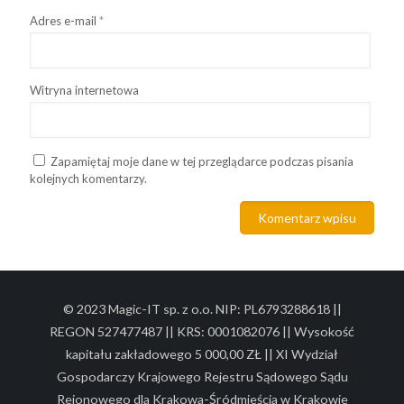
Adres e-mail
*
Witryna internetowa
Zapamiętaj moje dane w tej przeglądarce podczas pisania
kolejnych komentarzy.
© 2023 Magic-IT sp. z o.o. NIP: PL6793288618 ||
REGON 527477487 || KRS: 0001082076 || Wysokość
kapitału zakładowego 5 000,00 ZŁ || XI Wydział
Gospodarczy Krajowego Rejestru Sądowego Sądu
Rejonowego dla Krakowa-Śródmieścia w Krakowie