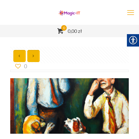
0
0,00 zł
0