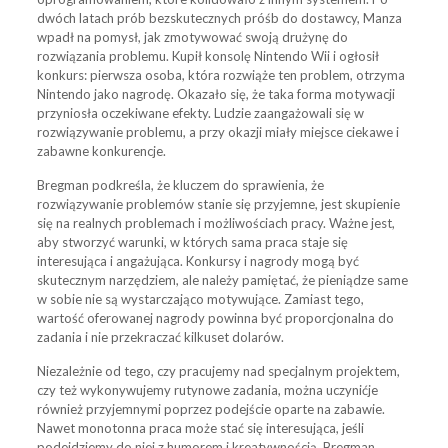
dwóch latach prób bezskutecznych próśb do dostawcy, Manza
wpadł na pomysł, jak zmotywować swoją drużynę do
rozwiązania problemu. Kupił konsolę Nintendo Wii i ogłosił
konkurs: pierwsza osoba, która rozwiąże ten problem, otrzyma
Nintendo jako nagrodę. Okazało się, że taka forma motywacji
przyniosła oczekiwane efekty. Ludzie zaangażowali się w
rozwiązywanie problemu, a przy okazji miały miejsce ciekawe i
zabawne konkurencje.
Bregman podkreśla, że kluczem do sprawienia, że
rozwiązywanie problemów stanie się przyjemne, jest skupienie
się na realnych problemach i możliwościach pracy. Ważne jest,
aby stworzyć warunki, w których sama praca staje się
interesująca i angażująca. Konkursy i nagrody mogą być
skutecznym narzędziem, ale należy pamiętać, że pieniądze same
w sobie nie są wystarczająco motywujące. Zamiast tego,
wartość oferowanej nagrody powinna być proporcjonalna do
zadania i nie przekraczać kilkuset dolarów.
Niezależnie od tego, czy pracujemy nad specjalnym projektem,
czy też wykonywujemy rutynowe zadania, można uczynićje
również przyjemnymi poprzez podejście oparte na zabawie.
Nawet monotonna praca może stać się interesująca, jeśli
podejdziemy do niej z humorem i kreatywnością. Bregman