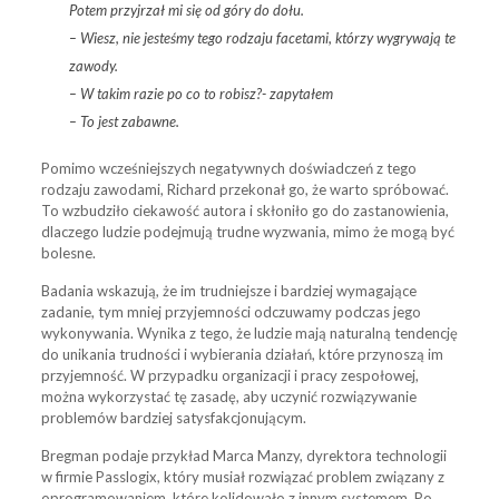
Potem przyjrzał mi się od góry do dołu.
– Wiesz, nie jesteśmy tego rodzaju facetami, którzy wygrywają te
zawody.
– W takim razie po co to robisz?- zapytałem
– To jest zabawne.
Pomimo wcześniejszych negatywnych doświadczeń z tego
rodzaju zawodami, Richard przekonał go, że warto spróbować.
To wzbudziło ciekawość autora i skłoniło go do zastanowienia,
dlaczego ludzie podejmują trudne wyzwania, mimo że mogą być
bolesne.
Badania wskazują, że im trudniejsze i bardziej wymagające
zadanie, tym mniej przyjemności odczuwamy podczas jego
wykonywania. Wynika z tego, że ludzie mają naturalną tendencję
do unikania trudności i wybierania działań, które przynoszą im
przyjemność. W przypadku organizacji i pracy zespołowej,
można wykorzystać tę zasadę, aby uczynić rozwiązywanie
problemów bardziej satysfakcjonującym.
Bregman podaje przykład Marca Manzy, dyrektora technologii
w firmie Passlogix, który musiał rozwiązać problem związany z
oprogramowaniem, które kolidowało z innym systemem. Po