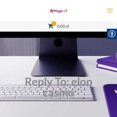
0
0,00 zł
Reply To: elon
casino