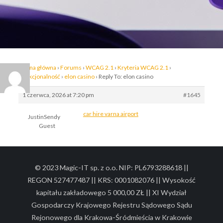
Strona główna
›
Forums
›
WCAG 2.1
›
Kryteria WCAG 2.1
›
Funkcjonalność
›
elon casino
›
Reply To: elon casino
1 czerwca, 2026 at 7:20 pm
#1645
car hire varna airport
JustinSendy
Guest
© 2023 Magic-IT sp. z o.o. NIP: PL6793288618 ||
REGON 527477487 || KRS: 0001082076 || Wysokość
kapitału zakładowego 5 000,00 ZŁ || XI Wydział
Gospodarczy Krajowego Rejestru Sądowego Sądu
Rejonowego dla Krakowa-Śródmieścia w Krakowie