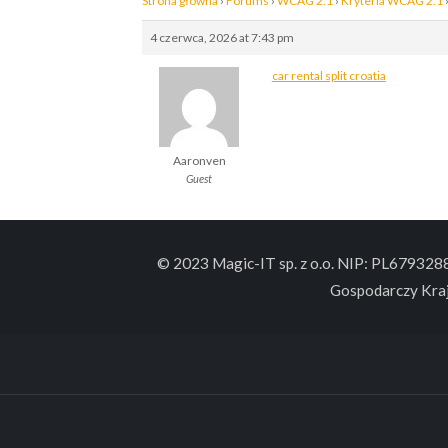
Strona główna
›
Forums
›
WCAG 2.1
›
Kryteria WCAG 2.1
4 czerwca, 2026 at 7:43 pm
car rental split croatia
Aaronven
Guest
© 2023 Magic-IT sp. z o.o. NIP: PL67932
Gospodarczy Kra