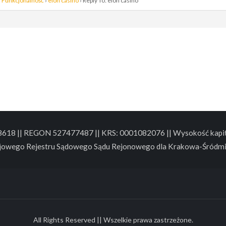
›
Funkcjonalność
›
elon casino
›
Reply To: elon casino
88618 || REGON 527477487 || KRS: 0001082076 || Wysokość kapita
jowego Rejestru Sądowego Sądu Rejonowego dla Krakowa-Śródmi
All Rights Reserved || Wszelkie prawa zastrzeżone.