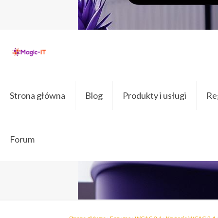
Rep
Strona główna
Blog
Produkty i usługi
Reg
Forum