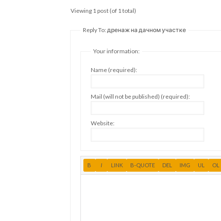
Viewing 1 post (of 1 total)
Reply To: дренаж на дачном участке
Your information:
Name (required):
Mail (will not be published) (required):
Website: