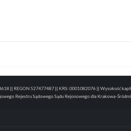
88618 || REGON 527477487 || KRS: 0001082076 || Wysokość kapita
jowego Rejestru Sądowego Sądu Rejonowego dla Krakowa-Śródmi