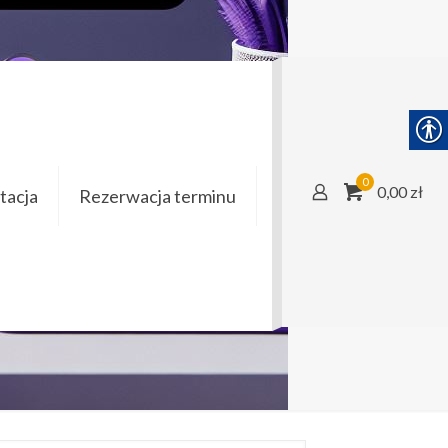
участке
0
0,00 zł
acja
Rezerwacja terminu