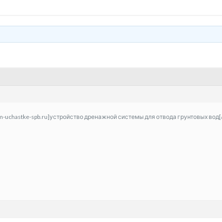
om-uchastke-spb.ru]устройство дренажной системы для отвода грунтовых вод[/u