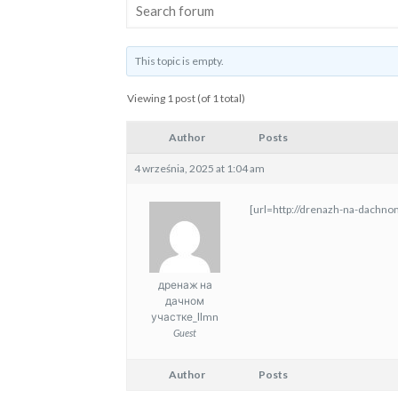
This topic is empty.
Viewing 1 post (of 1 total)
Author
Posts
4 września, 2025 at 1:04 am
[url=http://drenazh-na-dachn
дренаж на
дачном
участке_llmn
Guest
Author
Posts