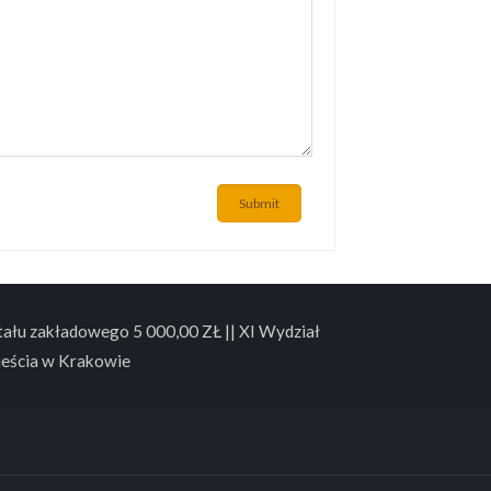
Submit
łu zakładowego 5 000,00 ZŁ || XI Wydział
eścia w Krakowie