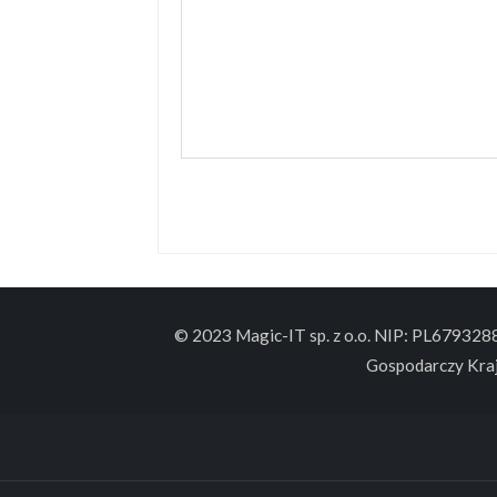
© 2023 Magic-IT sp. z o.o. NIP: PL67932
Gospodarczy Kra