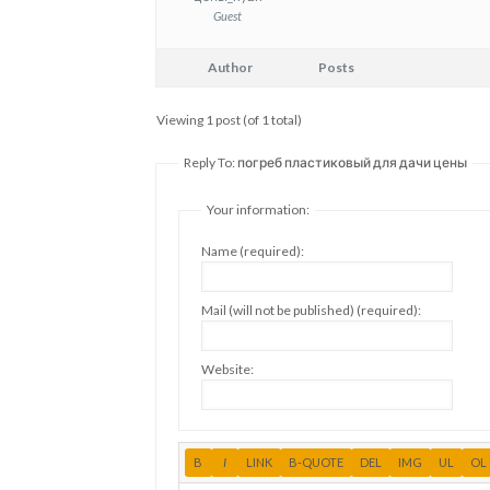
Guest
Author
Posts
Viewing 1 post (of 1 total)
Reply To: погреб пластиковый для дачи цены
Your information:
Name (required):
Mail (will not be published) (required):
Website: