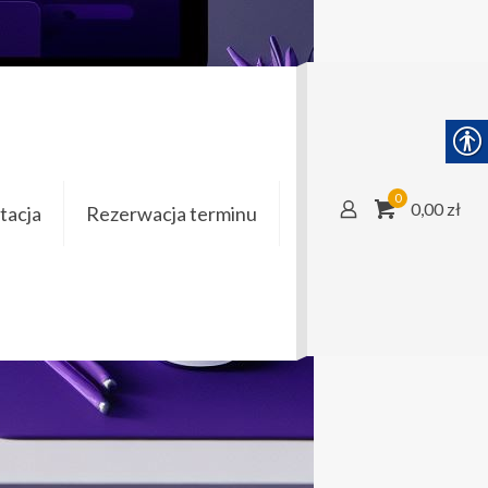
для дачи
0
0,00 zł
acja
Rezerwacja terminu