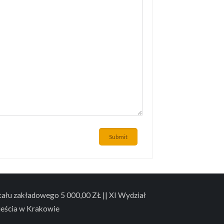
Submit
łu zakładowego 5 000,00 ZŁ || XI Wydział
eścia w Krakowie