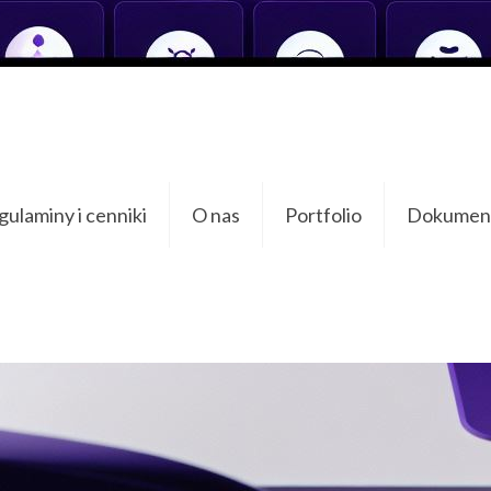
пластиковый 
ulaminy i cenniki
O nas
Portfolio
Dokument
цены