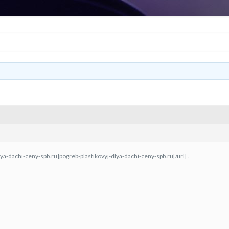
lya-dachi-ceny-spb.ru]pogreb-plastikovyj-dlya-dachi-ceny-spb.ru[/url] .