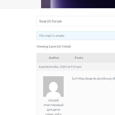
This topic is empty.
Viewing 1 post (of 1 total)
Author
Posts
6 października, 2025 at 9:21 pm
[url=http://pogreb-plastikovyj-d
погреб
пластиковый
для дачи
цены_nyEn