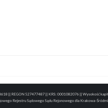
88618 || REGON 527477487 || KRS: 0001082076 || Wysokość kapita
jowego Rejestru Sądowego Sądu Rejonowego dla Krakowa-Śródmi