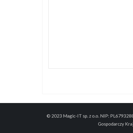
© 2023 Magic-IT sp. z o.o. NIP: PL67932
Gospodarczy Kra