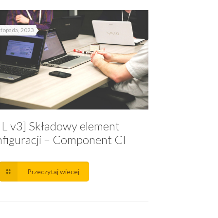
istopada, 2023
TIL v3] Składowy element
nfiguracji – Component CI
Przeczytaj wiecej