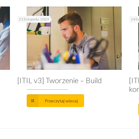
21 listopada, 2023
14 l
[ITIL v3] Tworzenie – Build
[I
ko
Przeczytaj wiecej