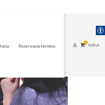
0
0,00 zł
acja
Rezerwacja terminu