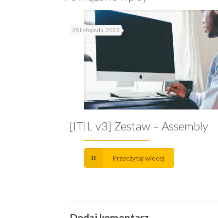
28 listopada, 2023
[ITIL v3] Zestaw – Assembly
Przeczytaj wiecej
Dodaj komentarz