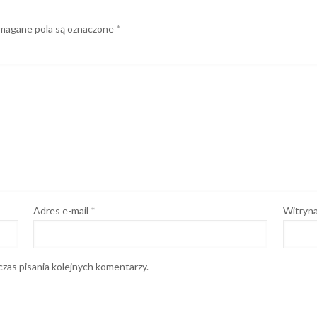
agane pola są oznaczone
*
Adres e-mail
*
Witryna
zas pisania kolejnych komentarzy.