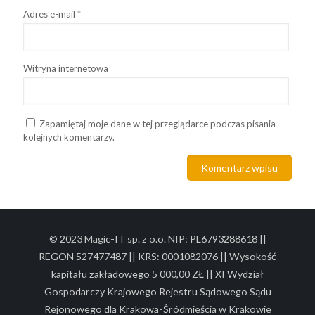
Adres e-mail
*
Witryna internetowa
Zapamiętaj moje dane w tej przeglądarce podczas pisania
kolejnych komentarzy.
© 2023 Magic-IT sp. z o.o. NIP: PL6793288618 ||
REGON 527477487 || KRS: 0001082076 || Wysokość
kapitału zakładowego 5 000,00 ZŁ || XI Wydział
Gospodarczy Krajowego Rejestru Sądowego Sądu
Rejonowego dla Krakowa-Śródmieścia w Krakowie