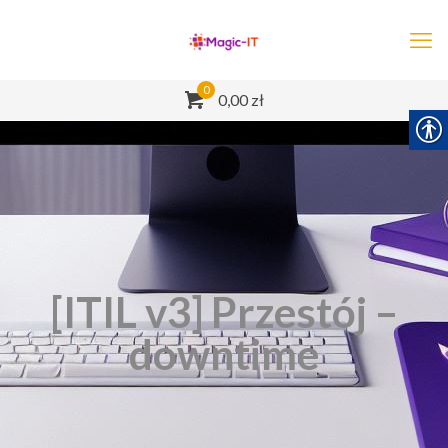
0
0,00 zł
[ITIL v3] Przestój –
downtime